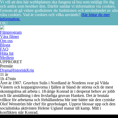
Vi vill att den här webbplatsen ska fungera så bra som möjligt för dig
och andra som besöker den. Därför samlar vi information via cookies.
Genom att gå vidare godkänner du funktionen och användandet av alla
våra cookies. Vad är cookies och vilka används?
Här hittar du mer
information.
OK!
Filmprogram
Våra filmer
Om oss
Blogg
FAQ
Hitta hit
Medlem
UPPRORET
Premiär
Drama
Historisk
Krig
11 år
1h 47min
Året är 1907. Gruvbyn Sulis i Nordland är Nordens svar på Vilda
Västern och koppargruvorna i fjällen är bland de största och de mest
skoningslösa att arbeta i. 18-årige Konrad är i desperat behov av jobb
och får anställning i den livsfarliga gruvan Hanken. Det är brutala
villkor för arbetarna och förhållandena blir inte bättre när den cyniske
Olof Wenström blir chef för gruvbolaget. Uppror blossar upp och den
socialistiska aktivisten Helene Ugland manar till kamp. Mitt i
konflikten står Konrad.