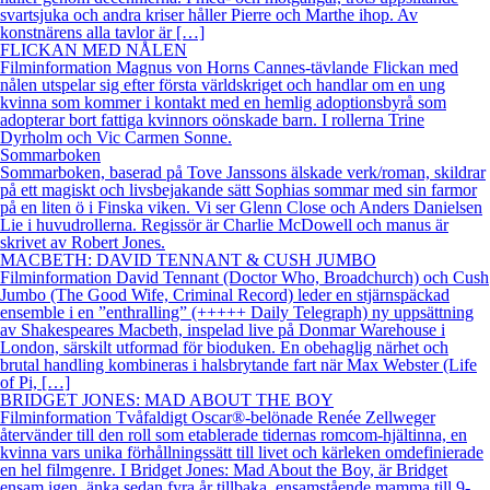
svartsjuka och andra kriser håller Pierre och Marthe ihop. Av
konstnärens alla tavlor är […]
FLICKAN MED NÅLEN
Filminformation Magnus von Horns Cannes-tävlande Flickan med
nålen utspelar sig efter första världskriget och handlar om en ung
kvinna som kommer i kontakt med en hemlig adoptionsbyrå som
adopterar bort fattiga kvinnors oönskade barn. I rollerna Trine
Dyrholm och Vic Carmen Sonne.
Sommarboken
Sommarboken, baserad på Tove Janssons älskade verk/roman, skildrar
på ett magiskt och livsbejakande sätt Sophias sommar med sin farmor
på en liten ö i Finska viken. Vi ser Glenn Close och Anders Danielsen
Lie i huvudrollerna. Regissör är Charlie McDowell och manus är
skrivet av Robert Jones.
MACBETH: DAVID TENNANT & CUSH JUMBO
Filminformation David Tennant (Doctor Who, Broadchurch) och Cush
Jumbo (The Good Wife, Criminal Record) leder en stjärnspäckad
ensemble i en ”enthralling” (+++++ Daily Telegraph) ny uppsättning
av Shakespeares Macbeth, inspelad live på Donmar Warehouse i
London, särskilt utformad för bioduken. En obehaglig närhet och
brutal handling kombineras i halsbrytande fart när Max Webster (Life
of Pi, […]
BRIDGET JONES: MAD ABOUT THE BOY
Filminformation Tvåfaldigt Oscar®-belönade Renée Zellweger
återvänder till den roll som etablerade tidernas romcom-hjältinna, en
kvinna vars unika förhållningssätt till livet och kärleken omdefinierade
en hel filmgenre. I Bridget Jones: Mad About the Boy, är Bridget
ensam igen, änka sedan fyra år tillbaka, ensamstående mamma till 9-