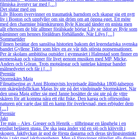
filmiska äventyr tar med […]
Det slutar med oss
Lily Bloom övervinner en traumatisk barndom och skapar sig ett nytt
liv i Boston och uppfyller om sin dröm om att öppna eget. Ett möte
med den charmige hjärnkirurgen Ryle Kincaid tänder en gnista men
allt eftersom de blir alltmer förälskade börjar Lily se sidor av Ryle som
påminner om hennes föräldrars förhållande. När Lilys […]
Sommartider
Filmen berättar den sanslösa historien bakom det legendariska svenska
bandet Gyllene Tider som blev en av vår tids största popsensationer.
Per är skolans ambitiösa outsider i gymnasiet i Halmstad som finner en
gemenskap och vänner för livet genom musiken med MP, Micke,
Anders och Göran. Trots motgångar och jantelag kämpar bandet
målmedvetet och får i […]
Premiär
Stormskärs Maja
Filmatisering av Anni Blomqvists lovprisade åländska 1800-talsepos
om skärgårdsflickan Majas liv ute på det vindpinade Stormskäret. När
den unga Maja gifter sig med Janne bosätter de sig ute på de yttre
skären för att komma nära ett rikt fiske. Den karga och oförsonliga
naturen gör varje dag till en kamp för överlevnad, men erbjuder dem
[…]
Premiär
Jakt
Tre män – Alex, Greger och Henrik – tillbringar en långhelg i en
ensligt belägen stuga. De ska jaga änder vid en sjö och klövvilt i
skogen. Jaktlyckan är god de första dagarna och deras tävlingsinstinkt
höjs i takt med jaktlystenheten. Men så försvinner plötsligt alla djuren