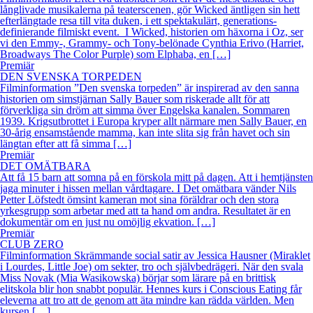
långlivade musikalerna på teaterscenen, gör Wicked äntligen sin hett
efterlängtade resa till vita duken, i ett spektakulärt, generations-
definierande filmiskt event. I Wicked, historien om häxorna i Oz, ser
vi den Emmy-, Grammy- och Tony-belönade Cynthia Erivo (Harriet,
Broadways The Color Purple) som Elphaba, en […]
Premiär
DEN SVENSKA TORPEDEN
Filminformation ”Den svenska torpeden” är inspirerad av den sanna
historien om simstjärnan Sally Bauer som riskerade allt för att
förverkliga sin dröm att simma över Engelska kanalen. Sommaren
1939. Krigsutbrottet i Europa kryper allt närmare men Sally Bauer, en
30-årig ensamstående mamma, kan inte slita sig från havet och sin
längtan efter att få simma […]
Premiär
DET OMÄTBARA
Att få 15 barn att somna på en förskola mitt på dagen. Att i hemtjänsten
jaga minuter i hissen mellan vårdtagare. I Det omätbara vänder Nils
Petter Löfstedt ömsint kameran mot sina föräldrar och den stora
yrkesgrupp som arbetar med att ta hand om andra. Resultatet är en
dokumentär om en just nu omöjlig ekvation. […]
Premiär
CLUB ZERO
Filminformation Skrämmande social satir av Jessica Hausner (Miraklet
i Lourdes, Little Joe) om sekter, tro och självbedrägeri. När den svala
Miss Novak (Mia Wasikowska) börjar som lärare på en brittisk
elitskola blir hon snabbt populär. Hennes kurs i Conscious Eating får
eleverna att tro att de genom att äta mindre kan rädda världen. Men
kursen […]