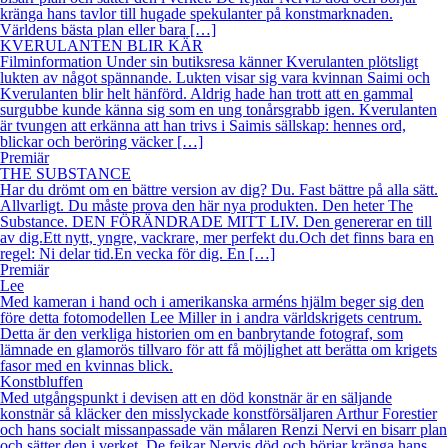
kränga hans tavlor till hugade spekulanter på konstmarknaden.
Världens bästa plan eller bara […]
KVERULANTEN BLIR KÄR
Filminformation Under sin butiksresa känner Kverulanten plötsligt
lukten av något spännande. Lukten visar sig vara kvinnan Saimi och
Kverulanten blir helt hänförd. Aldrig hade han trott att en gammal
surgubbe kunde känna sig som en ung tonårsgrabb igen. Kverulanten
är tvungen att erkänna att han trivs i Saimis sällskap: hennes ord,
blickar och beröring väcker […]
Premiär
THE SUBSTANCE
Har du drömt om en bättre version av dig? Du. Fast bättre på alla sätt.
Allvarligt. Du måste prova den här nya produkten. Den heter The
Substance. DEN FÖRÄNDRADE MITT LIV. Den genererar en till
av dig.Ett nytt, yngre, vackrare, mer perfekt du.Och det finns bara en
regel: Ni delar tid.En vecka för dig. En […]
Premiär
Lee
Med kameran i hand och i amerikanska arméns hjälm beger sig den
före detta fotomodellen Lee Miller in i andra världskrigets centrum.
Detta är den verkliga historien om en banbrytande fotograf, som
lämnade en glamorös tillvaro för att få möjlighet att berätta om krigets
fasor med en kvinnas blick.
Konstbluffen
Med utgångspunkt i devisen att en död konstnär är en säljande
konstnär så kläcker den misslyckade konstförsäljaren Arthur Forestier
och hans socialt missanpassade vän målaren Renzi Nervi en bisarr plan
och sätter den i verket. De fejkar Nervis död och börjar kränga hans