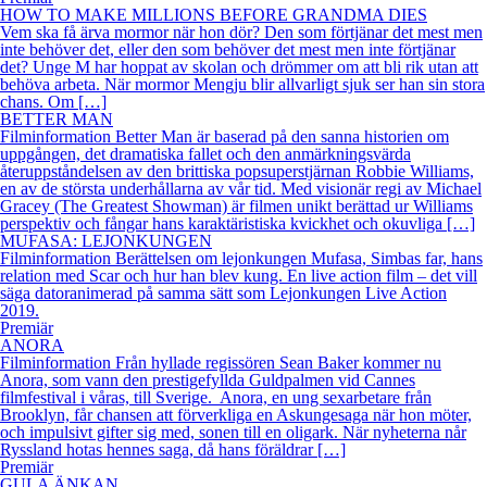
HOW TO MAKE MILLIONS BEFORE GRANDMA DIES
Vem ska få ärva mormor när hon dör? Den som förtjänar det mest men
inte behöver det, eller den som behöver det mest men inte förtjänar
det? Unge M har hoppat av skolan och drömmer om att bli rik utan att
behöva arbeta. När mormor Mengju blir allvarligt sjuk ser han sin stora
chans. Om […]
BETTER MAN
Filminformation Better Man är baserad på den sanna historien om
uppgången, det dramatiska fallet och den anmärkningsvärda
återuppståndelsen av den brittiska popsuperstjärnan Robbie Williams,
en av de största underhållarna av vår tid. Med visionär regi av Michael
Gracey (The Greatest Showman) är filmen unikt berättad ur Williams
perspektiv och fångar hans karaktäristiska kvickhet och okuvliga […]
MUFASA: LEJONKUNGEN
Filminformation Berättelsen om lejonkungen Mufasa, Simbas far, hans
relation med Scar och hur han blev kung. En live action film – det vill
säga datoranimerad på samma sätt som Lejonkungen Live Action
2019.
Premiär
ANORA
Filminformation Från hyllade regissören Sean Baker kommer nu
Anora, som vann den prestigefyllda Guldpalmen vid Cannes
filmfestival i våras, till Sverige. Anora, en ung sexarbetare från
Brooklyn, får chansen att förverkliga en Askungesaga när hon möter,
och impulsivt gifter sig med, sonen till en oligark. När nyheterna når
Ryssland hotas hennes saga, då hans föräldrar […]
Premiär
GULA ÄNKAN