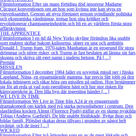
Filminformation Efter sin mans förtidiga död ignorerar Madame
Clicquot konventionen om att hon som kvinna inte kan styra en
vinverksamhet. Genom att styra företaget genom svindlande politiska
och ekonomiska vändningar, trotsar hon sina kritiker och
revolutionerar champagneindustrin och bli en av världens första stora
affärskvinnor.
THE APPRENTICE
Filminformation I en tid då New Yorks skyline förändras lika snabbt
som makten skiftar bakom kulisserna, stiger en ung och ambitiös
Donald J. Trump fram. 1970-talets Manhattan är en grogrund för stora
drömmar och större risker, och Trump är fast besluten att lämna sin fars
skugga och skriva sitt eget namn i stadens betong. På […]
Premiär
MISSILEN
Filminformation I december 1984 faller en sovjetisk missil ner i finska
Lappland. Niina, en ensamstående mamma, har precis fått jobb på den
lokala tidningen och råkar höra om missilen på radion. Hon bestämmer
sig för att reda ut vad som egentligen hänt och hur stor risken för
kärnvapenkrig är. Den lilla byn där ingenting händer […]
WE LIVE IN TIME
Filminformation We Live in Time från A24 är en engagerande
dramakomedi om kärlek med två starka personligheter i centrum. Den
slagfärdiga kocken Almut (Florence Pugh) träffar av en slump nyskilda
Tobias (Andrew Garfield). De blir snabbt förälskade, flyttar ihop och
bildar familj. Plötsligt skakas deras tillvaro i grunden av något helt
oväntat, och de inser […]
WICKED
Filminformation Efter två årtionden som en av de mest älskade och