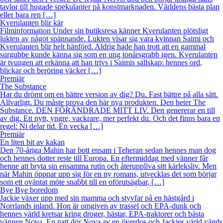
tavlor till hugade spekulanter på konstmarknaden. Världens bästa plan
eller bara ren […]
Kverulanten blir kär
Filminformation Under sin butiksresa känner Kverulanten plötsligt
lukten av något spännande. Lukten visar sig vara kvinnan Saimi och
Kverulanten blir helt hänförd. Aldrig hade han trott att en gammal
surgubbe kunde känna sig som en ung tonårsgrabb igen. Kverulanten
är tvungen att erkänna att han trivs i Saimis sällskap: hennes ord,
blickar och beröring väcker […]
Premiär
The Substance
Har du drömt om en bättre version av dig? Du. Fast bättre på alla sätt.
Allvarligt. Du måste prova den här nya produkten. Den heter The
Substance. DEN FÖRÄNDRADE MITT LIV. Den genererar en till
av dig. Ett nytt, yngre, vackrare, mer perfekt du. Och det finns bara en
regel: Ni delar tid. En vecka […]
Premiär
En liten bit av kakan
Den 70-åriga Mahin har bott ensam i Teheran sedan hennes man dog
och hennes dotter reste till Europa. En eftermiddag med vänner får
henne att bryta sin ensamma rutin och återuppliva sitt kärleksliv. Men
när Mahin öppnar upp sig för en ny romans, utvecklas det som börjar
som ett oväntat möte snabbt till en oförutsägbar, […]
Bye Bye boredom
Jackie växer upp med sin mamma och styvfar på en hästgård i
Norrlands inland. Hon är omgiven av trassel och EPA-dunk och
hennes värld kretsar kring droger, hästar, EPA-traktorer och bästa
vännen Nova. En natt dör Nova av en överdos och Jackies värld vänds