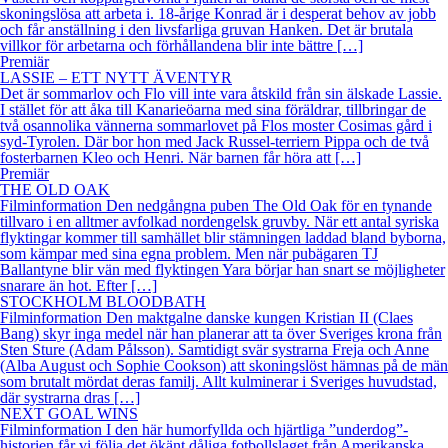
skoningslösa att arbeta i. 18-årige Konrad är i desperat behov av jobb
och får anställning i den livsfarliga gruvan Hanken. Det är brutala
villkor för arbetarna och förhållandena blir inte bättre […]
Premiär
LASSIE – ETT NYTT ÄVENTYR
Det är sommarlov och Flo vill inte vara åtskild från sin älskade Lassie.
I stället för att åka till Kanarieöarna med sina föräldrar, tillbringar de
två osannolika vännerna sommarlovet på Flos moster Cosimas gård i
syd-Tyrolen. Där bor hon med Jack Russel-terriern Pippa och de två
fosterbarnen Kleo och Henri. När barnen får höra att […]
Premiär
THE OLD OAK
Filminformation Den nedgångna puben The Old Oak för en tynande
tillvaro i en alltmer avfolkad nordengelsk gruvby. När ett antal syriska
flyktingar kommer till samhället blir stämningen laddad bland byborna,
som kämpar med sina egna problem. Men när pubägaren TJ
Ballantyne blir vän med flyktingen Yara börjar han snart se möjligheter
snarare än hot. Efter […]
STOCKHOLM BLOODBATH
Filminformation Den maktgalne danske kungen Kristian II (Claes
Bang) skyr inga medel när han planerar att ta över Sveriges krona från
Sten Sture (Adam Pålsson). Samtidigt svär systrarna Freja och Anne
(Alba August och Sophie Cookson) att skoningslöst hämnas på de män
som brutalt mördat deras familj. Allt kulminerar i Sveriges huvudstad,
där systrarna dras […]
NEXT GOAL WINS
Filminformation I den här humorfyllda och hjärtliga ”underdog”-
historien får vi följa det ökänt dåliga fotbollslaget från Amerikanska