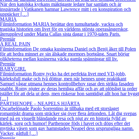
När den katolska kyrkans mäktigaste ledare har samlats och är
inspärrade i Vatikanen hamnar Lawrence mitt i en konspiration och
upptäcker […]
MARIA
Filminformation MARIA berättar den tumultartade, vackra och
tragiska historien om livet för en världens största operasångerskor,
återupplevd under Maria Callas sista dagar i 1970-talets Paris.
Premiär
A REAL PAIN
Filminformation De omaka kusinerna Daniel och Benji åker till Polen
för att hedra minnet av sin älskade mormors bortgång. Snart börjar
olikheterna mellan kusinerna väcka gamla spänningar till liv.
Premiär
BABYGIRL
Filminformation Romy tycks ha det perfekta livet med VD-jobb,
kärleksfull make och två döttrar, men när hennes unge praktikant
Samuel vågar utmana hennes kontrollbehov rasar den strikta fasaden
snabbt. Romy njuter av deras hemliga affär och av att plötsligt ta order
istället för att dela ut dem, men riskerar hon samtidigt allt hon har byggt
[…]
PARTHENOPE – NEAPELS HJÄRTA
Oscarbelönade Paolo Sorrentino är tillbaka med ett storslaget
romantiskt drama som sträcker sig över flera årtionden. Låt dig svepas
med på en visuellt bländande resa och njut av en historia fylld av
kärlek, sorg och humor! Parthenope föds i havet och döps efter det
mytiska väsen som gav hamnstaden Neapel dess ursprungliga namn.
Vacker, gåtfull […]
Premiär