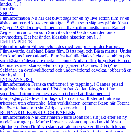
landet. […]
Premiär
SNÖVIT
Filminformation Nu har det blivit dags för en ny live action film av en
älskad animerad klassiker nämligen Snövit som släpptes på bio första
gången 1937. Den nya filmen är en live action musikal med Rachel
Zegler i huvudrollen som Snövit och Gal Gadot som den onda
styvmodern. Det här är den klassiska historien om […]
EMILIA PÉRES
Filminformation Filmen belönades med fem priser under European
Film Awards, däribland Bästa film, Bästa regi och Bästa manus. Under
Stockholms Internationella Filmfestival tilldelades hela ensemblen pris
som bästa skådespelare medan Jacques Audiard fick jurypriset. Filmen
belönades med skådespelar- och juryprisen i Cannes. Rita (Zoe
Saldaña), en överkvalificerad och undervärderad advokat, jobbar på en
stor byrå […]
LYCKANS OST
Filminformation Franska traditioner i ny tappning, i Cannes-prisad
uppfriskande dramakomedi! På den franska landsbygden i Jura
spenderar Totone den mesta av sin tid med att festa med sitt
kompisgäng. De lever för dagen, hamnar i konflikter och utmanar
tristessen utan eftertanke. Men verkligheten kommer ikapp när Totone
behöver ta hand om sin 7-åriga syster och […]
BONNARD- KONST OCH KÄRLEK
Filminformation När konstnären Pierre Bonnard i sin jakt efter en ny
modell springer på Marthe blossar passionen upp redan vid första
sittningen. Den där första starka attraktionen växer till en kärlek som
håller genom decennierna. I med- och motgångar, trots uppslitande