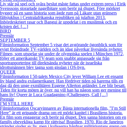
Liv står på spel och svåra beslut måste fattas under extrem press i Eirik
Svenssons storartade nagelbitare som berör på djupet. Före mörkret
bygger på en sann historia som ägde rum på Läkare utan gränsers
fältsjukhus i Centralafrikanska republiken på julafton 2013.
Inbördeskriget rasar och Bangui är uppdelat i en muslimsk och en
kristen del. […]
BIRD
Premiär
SEPTEMBER 5
Filminformation September 5 visar det avgörande ögonblick som för
evigt förändrade TV-världen och än idag påverkar livesända nyheter.
Filmen, som utspelar sig under de olympiska spelen i München 1972,
följer ett amerikanskt TV-team som snabbt anpassade sig från
sportrapportering till direktsända nyheter när de israeliska
idrottsmännen blev tagna som gisslan i OS-byn.
QUEER
Filminformation I 50-talets Mexico City lever William Lee ett ensamt
liv bland andra exilamerikaner. Han fördriver tiden på barerna tills en
dag då den unge exmilitären Eugene Allerton anländer. Lee blir besatt.
Tiden för korta möten är över, nu vill han ha någon som ger mening till
hans liv! Queer är Luca Guadagnino (Challengers, Call […]
Premiär
I’M STILL HERE
Filminformation Oscarvinnaren av Bästa internationella film, ”I’m Still
Here” är ett gripande drama om ett mörkt kapitel i Brasiliens historia.
En film som engagerar och berör på djupet. Den sanna historien om en
familjs obevekliga kamp för rättvisa! Brasilien, 1970. Rio de Janeiros
stränder sjuder av liv, men i kulisserna hårdnar militärjuntans grepp om