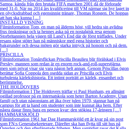
Samoa, kända från den brutala FIFA matchen 2001 då de förlorade
med 31-0. När nu 2014 års kvalificering till VM närmar sig hyr laget in
en olycksdrabbad och egensinnig tränare, Thomas Rongen. De hoppas
att han ska kunna […]
INSTÄLLD VISNING
Filminformation Tom, en man på ålderns höst, vill hedra sin avlidna
frus önskningar och ta hennes aska på en nostalgisk resa genom
Storbritannien hela vägen till Land’s End där de först träffades. Under
resans gång stöter han på människor med egna historier och
bakgrunder och dessa möten gör starka intryck på honom och på dem.
[…]
PRISCILLA
Filminformation Tonårsflickan Priscilla Beaulieu blir förälskad i Elvis
Presley, mannen som redan är en enorm rock-and-roll-superstjärna,
men som privat visar sig vara någon helt annan. Genom Priscillas ögon
berättar Sofia Coppola den osedda sidan av Priscilla och Elvis
turbulenta kärlekshistoria. Ett intimt porträtt av kärlek, ensamhet och
berömmelse.
THE HOLDOVERS
Filminformation I The Holdovers träffar vi Paul Hunham, en allmänt
ogillad professor på en internatskola som heter Barton Academy. Utan
familj och utan någonstans att åka över julen 1970, stannar han på
campus för att ta hand om studenter som inte kunnat åka hem. Efter
några dagar finns bara en person kvar: den stökiga 17-åringen […]
HAMMARSKJÖLD
Filminformation 1961 har Dag Hammarskjöld ett år kvar på sin post
som FN:s Generalsekreterare. Därefter ska han flytta till sitt hus på
Österlen och den efterlängtade friheten. Men samtidigt rasar det Kalla