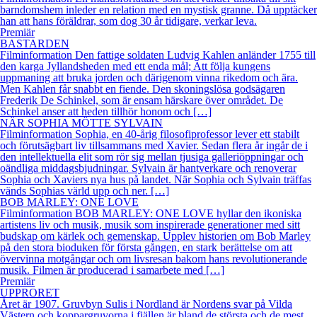
barndomshem inleder en relation med en mystisk granne. Då upptäcker
han att hans föräldrar, som dog 30 år tidigare, verkar leva.
Premiär
BASTARDEN
Filminformation Den fattige soldaten Ludvig Kahlen anländer 1755 till
den karga Jyllandsheden med ett enda mål; Att följa kungens
uppmaning att bruka jorden och därigenom vinna rikedom och ära.
Men Kahlen får snabbt en fiende. Den skoningslösa godsägaren
Frederik De Schinkel, som är ensam härskare över området. De
Schinkel anser att heden tillhör honom och […]
NÄR SOPHIA MÖTTE SYLVAIN
Filminformation Sophia, en 40-årig filosofiprofessor lever ett stabilt
och förutsägbart liv tillsammans med Xavier. Sedan flera år ingår de i
den intellektuella elit som rör sig mellan tjusiga galleriöppningar och
oändliga middagsbjudningar. Sylvain är hantverkare och renoverar
Sophia och Xaviers nya hus på landet. När Sophia och Sylvain träffas
vänds Sophias värld upp och ner. […]
BOB MARLEY: ONE LOVE
Filminformation BOB MARLEY: ONE LOVE hyllar den ikoniska
artistens liv och musik, musik som inspirerade generationer med sitt
budskap om kärlek och gemenskap. Upplev historien om Bob Marley
på den stora bioduken för första gången, en stark berättelse om att
övervinna motgångar och om livsresan bakom hans revolutionerande
musik. Filmen är producerad i samarbete med […]
Premiär
UPPRORET
Året är 1907. Gruvbyn Sulis i Nordland är Nordens svar på Vilda
Västern och koppargruvorna i fjällen är bland de största och de mest