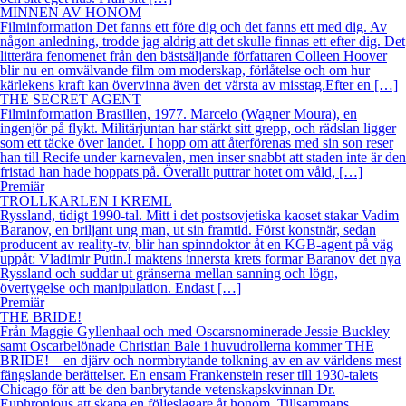
MINNEN AV HONOM
Filminformation Det fanns ett före dig och det fanns ett med dig. Av
någon anledning, trodde jag aldrig att det skulle finnas ett efter dig. Det
litterära fenomenet från den bästsäljande författaren Colleen Hoover
blir nu en omvälvande film om moderskap, förlåtelse och om hur
kärlekens kraft kan övervinna även det värsta av misstag.Efter en […]
THE SECRET AGENT
Filminformation Brasilien, 1977. Marcelo (Wagner Moura), en
ingenjör på flykt. Militärjuntan har stärkt sitt grepp, och rädslan ligger
som ett täcke över landet. I hopp om att återförenas med sin son reser
han till Recife under karnevalen, men inser snabbt att staden inte är den
fristad han hade hoppats på. Överallt puttrar hotet om våld, […]
Premiär
TROLLKARLEN I KREML
Ryssland, tidigt 1990-tal. Mitt i det postsovjetiska kaoset stakar Vadim
Baranov, en briljant ung man, ut sin framtid. Först konstnär, sedan
producent av reality-tv, blir han spinndoktor åt en KGB-agent på väg
uppåt: Vladimir Putin.I maktens innersta krets formar Baranov det nya
Ryssland och suddar ut gränserna mellan sanning och lögn,
övertygelse och manipulation. Endast […]
Premiär
THE BRIDE!
Från Maggie Gyllenhaal och med Oscarsnominerade Jessie Buckley
samt Oscarbelönade Christian Bale i huvudrollerna kommer THE
BRIDE! – en djärv och normbrytande tolkning av en av världens mest
fängslande berättelser. En ensam Frankenstein reser till 1930-talets
Chicago för att be den banbrytande vetenskapskvinnan Dr.
Euphronious att skapa en följeslagare åt honom. Tillsammans