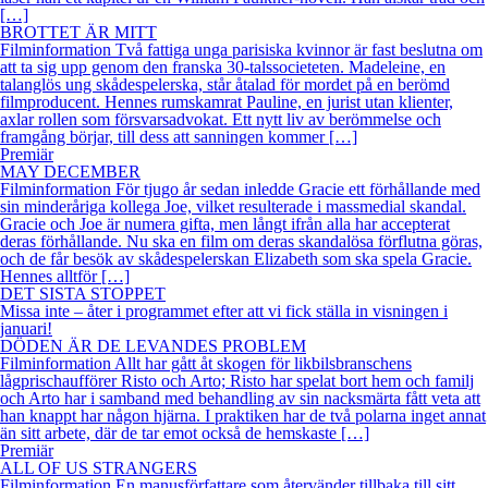
[…]
BROTTET ÄR MITT
Filminformation Två fattiga unga parisiska kvinnor är fast beslutna om
att ta sig upp genom den franska 30-talssocieteten. Madeleine, en
talanglös ung skådespelerska, står åtalad för mordet på en berömd
filmproducent. Hennes rumskamrat Pauline, en jurist utan klienter,
axlar rollen som försvarsadvokat. Ett nytt liv av berömmelse och
framgång börjar, till dess att sanningen kommer […]
Premiär
MAY DECEMBER
Filminformation För tjugo år sedan inledde Gracie ett förhållande med
sin minderåriga kollega Joe, vilket resulterade i massmedial skandal.
Gracie och Joe är numera gifta, men långt ifrån alla har accepterat
deras förhållande. Nu ska en film om deras skandalösa förflutna göras,
och de får besök av skådespelerskan Elizabeth som ska spela Gracie.
Hennes alltför […]
DET SISTA STOPPET
Missa inte – åter i programmet efter att vi fick ställa in visningen i
januari!
DÖDEN ÄR DE LEVANDES PROBLEM
Filminformation Allt har gått åt skogen för likbilsbranschens
lågprischaufförer Risto och Arto; Risto har spelat bort hem och familj
och Arto har i samband med behandling av sin nacksmärta fått veta att
han knappt har någon hjärna. I praktiken har de två polarna inget annat
än sitt arbete, där de tar emot också de hemskaste […]
Premiär
ALL OF US STRANGERS
Filminformation En manusförfattare som återvänder tillbaka till sitt