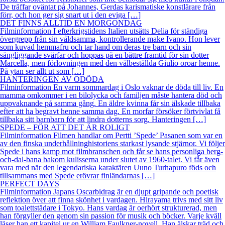
De träffar oväntat på Johannes, Gerdas karismatiske konstlärare från
förr, och hon ger sig snart ut i den eviga […]
DET FINNS ALLTID EN MORGONDAG
Filminformation I efterkrigstidens Italien utsätts Delia för ständiga
övergrepp från sin våldsamma, kontrollerande make Ivano. Hon lever
som kuvad hemmafru och tar hand om deras tre barn och sin
sängliggande svärfar och hoppas på en bättre framtid för sin dotter
Marcella, men förlovningen med den välbeställda Giulio oroar henne.
På ytan ser allt ut som […]
HANTERINGEN AV ODÖDA
Filminformation En varm sommardag i Oslo vaknar de döda till liv. En
mamma omkommer i en bilolycka och familjen måste hantera död och
uppvaknande på samma gång. En äldre kvinna får sin älskade tillbaka
efter att ha begravt henne samma dag. En morfar försöker förtvivlat få
tillbaka sitt barnbarn för att lindra dotterns sorg. Hanteringen […]
SPEDE – FÖR ATT DET ÄR ROLIGT
Filminformation Filmen handlar om Pertti ’Spede’ Pasanen som var en
av den finska underhållninghistoriens starkast lysande stjärnor. Vi följer
Spede i hans kamp mot filmbranschen och får se hans personliga berg-
och-dal-bana bakom kulisserna under slutet av 1960-talet. Vi får även
vara med när den legendariska karaktären Uuno Turhapuro föds och
tillsammans med Spede erövrar finländarnas […]
PERFECT DAYS
Filminformation Japans Oscarbidrag är en djupt gripande och poetisk
reflektion över att finna skönhet i vardagen. Hirayama trivs med sitt liv
som toalettstädare i Tokyo. Hans vardag är oerhört strukturerad, men
han förgyller den genom sin passion för musik och böcker. Varje kväll
läser han ett kapitel ur en William Faulkner-novell. Han älskar träd och