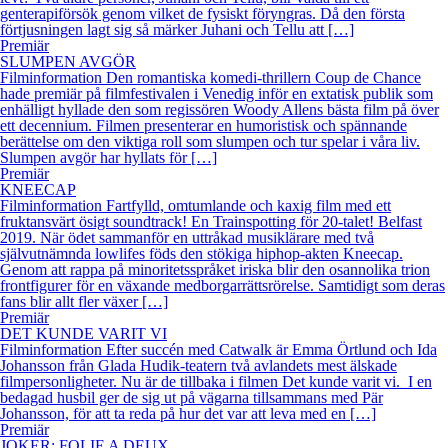
genterapiförsök genom vilket de fysiskt föryngras. Då den första
förtjusningen lagt sig så märker Juhani och Tellu att […]
Premiär
SLUMPEN AVGÖR
Filminformation Den romantiska komedi-thrillern Coup de Chance
hade premiär på filmfestivalen i Venedig inför en extatisk publik som
enhälligt hyllade den som regissören Woody Allens bästa film på över
ett decennium. Filmen presenterar en humoristisk och spännande
berättelse om den viktiga roll som slumpen och tur spelar i våra liv.
Slumpen avgör har hyllats för […]
Premiär
KNEECAP
Filminformation Fartfylld, omtumlande och kaxig film med ett
fruktansvärt ösigt soundtrack! En Trainspotting för 20-talet! Belfast
2019. När ödet sammanför en uttråkad musiklärare med två
självutnämnda lowlifes föds den stökiga hiphop-akten Kneecap.
Genom att rappa på minoritetsspråket iriska blir den osannolika trion
frontfigurer för en växande medborgarrättsrörelse. Samtidigt som deras
fans blir allt fler växer […]
Premiär
DET KUNDE VARIT VI
Filminformation Efter succén med Catwalk är Emma Örtlund och Ida
Johansson från Glada Hudik-teatern två avlandets mest älskade
filmpersonligheter. Nu är de tillbaka i filmen Det kunde varit vi. I en
bedagad husbil ger de sig ut på vägarna tillsammans med Pär
Johansson, för att ta reda på hur det var att leva med en […]
Premiär
JOKER: FOLIE A DEUX