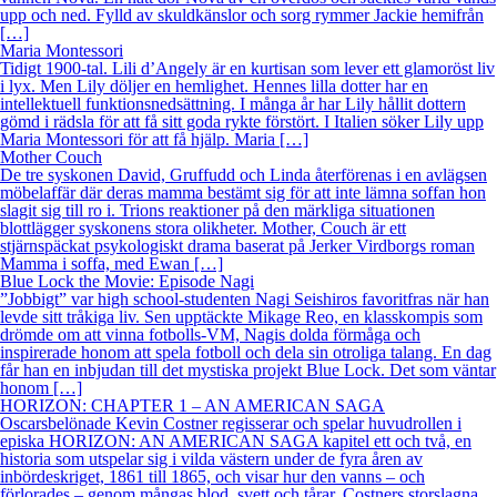
upp och ned. Fylld av skuldkänslor och sorg rymmer Jackie hemifrån
[…]
Maria Montessori
Tidigt 1900-tal. Lili d’Angely är en kurtisan som lever ett glamoröst liv
i lyx. Men Lily döljer en hemlighet. Hennes lilla dotter har en
intellektuell funktionsnedsättning. I många år har Lily hållit dottern
gömd i rädsla för att få sitt goda rykte förstört. I Italien söker Lily upp
Maria Montessori för att få hjälp. Maria […]
Mother Couch
De tre syskonen David, Gruffudd och Linda återförenas i en avlägsen
möbelaffär där deras mamma bestämt sig för att inte lämna soffan hon
slagit sig till ro i. Trions reaktioner på den märkliga situationen
blottlägger syskonens stora olikheter. Mother, Couch är ett
stjärnspäckat psykologiskt drama baserat på Jerker Virdborgs roman
Mamma i soffa, med Ewan […]
Blue Lock the Movie: Episode Nagi
”Jobbigt” var high school-studenten Nagi Seishiros favoritfras när han
levde sitt tråkiga liv. Sen upptäckte Mikage Reo, en klasskompis som
drömde om att vinna fotbolls-VM, Nagis dolda förmåga och
inspirerade honom att spela fotboll och dela sin otroliga talang. En dag
får han en inbjudan till det mystiska projekt Blue Lock. Det som väntar
honom […]
HORIZON: CHAPTER 1 – AN AMERICAN SAGA
Oscarsbelönade Kevin Costner regisserar och spelar huvudrollen i
episka HORIZON: AN AMERICAN SAGA kapitel ett och två, en
historia som utspelar sig i vilda västern under de fyra åren av
inbördeskriget, 1861 till 1865, och visar hur den vanns – och
förlorades – genom mångas blod, svett och tårar. Costners storslagna