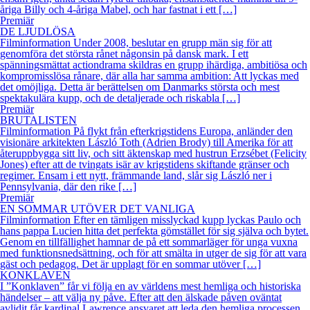
åriga Billy och 4-åriga Mabel, och har fastnat i ett […]
Premiär
DE LJUDLÖSA
Filminformation Under 2008, beslutar en grupp män sig för att
genomföra det största rånet någonsin på dansk mark. I ett
spänningsmättat actiondrama skildras en grupp ihärdiga, ambitiösa och
kompromisslösa rånare, där alla har samma ambition: Att lyckas med
det omöjliga. Detta är berättelsen om Danmarks största och mest
spektakulära kupp, och de detaljerade och riskabla […]
Premiär
BRUTALISTEN
Filminformation På flykt från efterkrigstidens Europa, anländer den
visionäre arkitekten László Toth (Adrien Brody) till Amerika för att
återuppbygga sitt liv, och sitt äktenskap med hustrun Erzsébet (Felicity
Jones) efter att de tvingats isär av krigstidens skiftande gränser och
regimer. Ensam i ett nytt, främmande land, slår sig László ner i
Pennsylvania, där den rike […]
Premiär
EN SOMMAR UTÖVER DET VANLIGA
Filminformation Efter en tämligen misslyckad kupp lyckas Paulo och
hans pappa Lucien hitta det perfekta gömstället för sig själva och bytet.
Genom en tillfällighet hamnar de på ett sommarläger för unga vuxna
med funktionsnedsättning, och för att smälta in utger de sig för att vara
gäst och pedagog. Det är upplagt för en sommar utöver […]
KONKLAVEN
I ”Konklaven” får vi följa en av världens mest hemliga och historiska
händelser – att välja ny påve. Efter att den älskade påven oväntat
avlidit får kardinal Lawrence ansvaret att leda den hemliga processen.