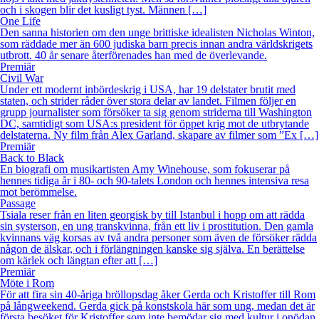
och i skogen blir det kusligt tyst. Männen […]
One Life
Den sanna historien om den unge brittiske idealisten Nicholas Winton,
som räddade mer än 600 judiska barn precis innan andra världskrigets
utbrott. 40 år senare återförenades han med de överlevande.
Premiär
Civil War
Under ett modernt inbördeskrig i USA, har 19 delstater brutit med
staten, och strider råder över stora delar av landet. Filmen följer en
grupp journalister som försöker ta sig genom striderna till Washington
DC, samtidigt som USA:s president för öppet krig mot de utbrytande
delstaterna. Ny film från Alex Garland, skapare av filmer som ”Ex […]
Premiär
Back to Black
En biografi om musikartisten Amy Winehouse, som fokuserar på
hennes tidiga år i 80- och 90-talets London och hennes intensiva resa
mot berömmelse.
Passage
Tsiala reser från en liten georgisk by till Istanbul i hopp om att rädda
sin systerson, en ung transkvinna, från ett liv i prostitution. Den gamla
kvinnans väg korsas av två andra personer som även de försöker rädda
någon de älskar, och i förlängningen kanske sig själva. En berättelse
om kärlek och längtan efter att […]
Premiär
Möte i Rom
För att fira sin 40-åriga bröllopsdag åker Gerda och Kristoffer till Rom
på långweekend. Gerda gick på konstskola här som ung, medan det är
första besöket för Kristoffer som inte bemödar sig med kultur i onödan.