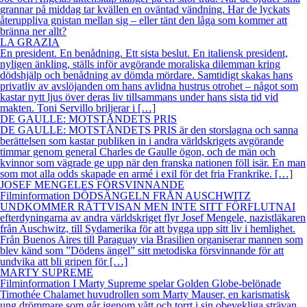
grannar på middag tar kvällen en oväntad vändning. Har de lyckats
återuppliva gnistan mellan sig – eller tänt den låga som kommer att
bränna ner allt?
LA GRAZIA
En president. En benådning. Ett sista beslut. En italiensk president,
nyligen änkling, ställs inför avgörande moraliska dilemman kring
dödshjälp och benådning av dömda mördare. Samtidigt skakas hans
privatliv av avslöjanden om hans avlidna hustrus otrohet – något som
kastar nytt ljus över deras liv tillsammans under hans sista tid vid
makten. Toni Servillo briljerar i […]
DE GAULLE: MOTSTÅNDETS PRIS
DE GAULLE: MOTSTÅNDETS PRIS är den storslagna och sanna
berättelsen som kastar publiken in i andra världskrigets avgörande
timmar genom general Charles de Gaulle ögon, och de män och
kvinnor som vägrade ge upp när den franska nationen föll isär. En man
som mot alla odds skapade en armé i exil för det fria Frankrike. […]
JOSEF MENGELES FÖRSVINNANDE
Filminformation DÖDSÄNGELN FRÅN AUSCHWITZ
UNDKOMMER RÄTTVISAN MEN INTE SITT FÖRFLUTNAI
efterdyningarna av andra världskriget flyr Josef Mengele, nazistläkaren
från Auschwitz, till Sydamerika för att bygga upp sitt liv i hemlighet.
Från Buenos Aires till Paraguay via Brasilien organiserar mannen som
blev känd som ”Dödens ängel” sitt metodiska försvinnande för att
undvika att bli gripen för […]
MARTY SUPREME
Filminformation I Marty Supreme spelar Golden Globe-belönade
Timothée Chalamet huvudrollen som Marty Mauser, en karismatisk
ung drömmare som går igenom vått och torrt i sin obevekliga strävan