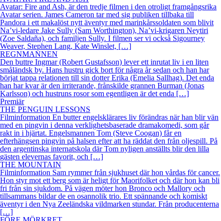
Avatar: Fire and Ash, är den tredje filmen i den otroligt framgångsrika
Avatar serien. James Cameron tar med sig publiken tillbaka till
Pandora i ett makalöst nytt äventyr med marinkårssoldaten som blivit
Na’vi-ledare Jake Sully (Sam Worthington), Na’vi-krigaren Neytiri
(Zoe Saldaña), och familjen Sully. I filmen ser vi också Sigourney
Weaver, Stephen Lang, Kate Winslet, […]
REGNMANNEN
Den buttre Ingmar (Robert Gustafsson) lever ett inrutat liv i en liten
småländsk by. Hans hustru gick bort för några år sedan och han har
börjat tappa relationen till sin dotter Erika (Emelia Sallhag). Det enda
han har kvar är den irriterande, frånskilde grannen Burman (Jonas
Karlsson) och hustruns rosor som egentligen är det enda […]
Premiär
THE PENGUIN LESSONS
Filminformation En butter engelsklärares liv förändras när han blir vän
med en pingvin i denna verklighetsbaserade dramakomedi, som går
rakt in i hjärtat. Engelsmannen Tom (Steve Coogan) får en
efterhängsen pingvin på halsen efter att ha räddat den från oljespill. På
den argentinska internatskola där Tom nyligen anställts blir den lilla
gästen elevernas favorit, och […]
THE MOUNTAIN
Filminformation Sam rymmer från sjukhuset där hon vårdas för cancer.
Hon styr mot ett berg som är heligt för Maorifolket och där hon kan bli
fri från sin sjukdom. På vägen möter hon Bronco och Mallory och
tillsammans bildar de en osannolik trio. Ett spännande och komiskt
äventyr i den Nya Zeeländska vildmarken stundar. Från producenterna
[…]
FÖRE MÖRKRET