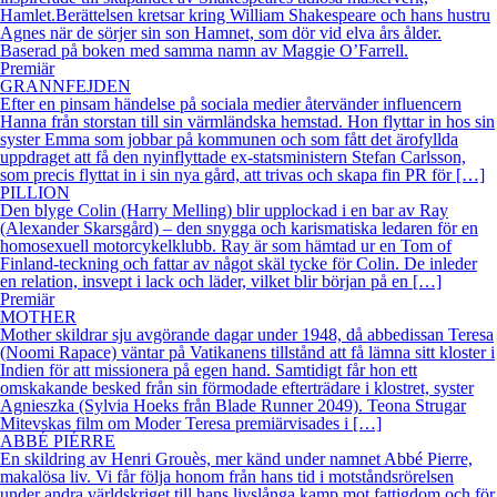
Hamlet.Berättelsen kretsar kring William Shakespeare och hans hustru
Agnes när de sörjer sin son Hamnet, som dör vid elva års ålder.
Baserad på boken med samma namn av Maggie O’Farrell.
Premiär
GRANNFEJDEN
Efter en pinsam händelse på sociala medier återvänder influencern
Hanna från storstan till sin värmländska hemstad. Hon flyttar in hos sin
syster Emma som jobbar på kommunen och som fått det ärofyllda
uppdraget att få den nyinflyttade ex-statsministern Stefan Carlsson,
som precis flyttat in i sin nya gård, att trivas och skapa fin PR för […]
PILLION
Den blyge Colin (Harry Melling) blir upplockad i en bar av Ray
(Alexander Skarsgård) – den snygga och karismatiska ledaren för en
homosexuell motorcykelklubb. Ray är som hämtad ur en Tom of
Finland-teckning och fattar av något skäl tycke för Colin. De inleder
en relation, insvept i lack och läder, vilket blir början på en […]
Premiär
MOTHER
Mother skildrar sju avgörande dagar under 1948, då abbedissan Teresa
(Noomi Rapace) väntar på Vatikanens tillstånd att få lämna sitt kloster i
Indien för att missionera på egen hand. Samtidigt får hon ett
omskakande besked från sin förmodade efterträdare i klostret, syster
Agnieszka (Sylvia Hoeks från Blade Runner 2049). Teona Strugar
Mitevskas film om Moder Teresa premiärvisades i […]
ABBÉ PIÉRRE
En skildring av Henri Grouès, mer känd under namnet Abbé Pierre,
makalösa liv. Vi får följa honom från hans tid i motståndsrörelsen
under andra världskriget till hans livslånga kamp mot fattigdom och för