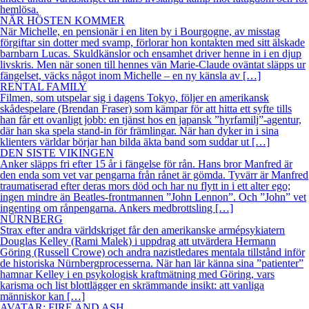
hemlösa.
NÄR HÖSTEN KOMMER
När Michelle, en pensionär i en liten by i Bourgogne, av misstag
förgiftar sin dotter med svamp, förlorar hon kontakten med sitt älskade
barnbarn Lucas. Skuldkänslor och ensamhet driver henne in i en djup
livskris. Men när sonen till hennes vän Marie-Claude oväntat släpps ur
fängelset, väcks något inom Michelle – en ny känsla av […]
RENTAL FAMILY
Filmen, som utspelar sig i dagens Tokyo, följer en amerikansk
skådespelare (Brendan Fraser) som kämpar för att hitta ett syfte tills
han får ett ovanligt jobb: en tjänst hos en japansk ”hyrfamilj”-agentur,
där han ska spela stand-in för främlingar. När han dyker in i sina
klienters världar börjar han bilda äkta band som suddar ut […]
DEN SISTE VIKINGEN
Anker släpps fri efter 15 år i fängelse för rån. Hans bror Manfred är
den enda som vet var pengarna från rånet är gömda. Tyvärr är Manfred
traumatiserad efter deras mors död och har nu flytt in i ett alter ego;
ingen mindre än Beatles-frontmannen ”John Lennon”. Och ”John” vet
ingenting om rånpengarna. Ankers medbrottsling […]
NÜRNBERG
Strax efter andra världskriget får den amerikanske armépsykiatern
Douglas Kelley (Rami Malek) i uppdrag att utvärdera Hermann
Göring (Russell Crowe) och andra nazistledares mentala tillstånd inför
de historiska Nürnbergprocesserna. När han lär känna sina ”patienter”
hamnar Kelley i en psykologisk kraftmätning med Göring, vars
karisma och list blottlägger en skrämmande insikt: att vanliga
människor kan […]
AVATAR: FIRE AND ASH