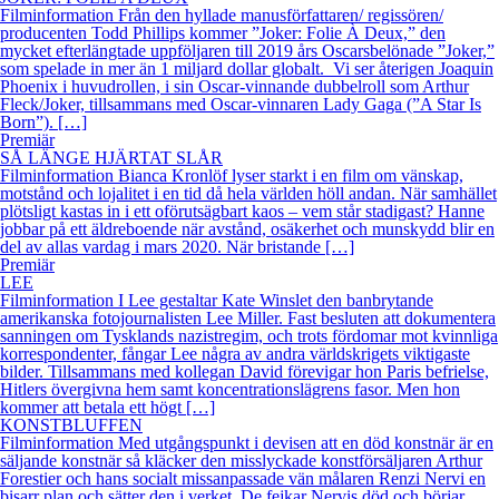
Filminformation Från den hyllade manusförfattaren/ regissören/
producenten Todd Phillips kommer ”Joker: Folie À Deux,” den
mycket efterlängtade uppföljaren till 2019 års Oscarsbelönade ”Joker,”
som spelade in mer än 1 miljard dollar globalt. Vi ser återigen Joaquin
Phoenix i huvudrollen, i sin Oscar-vinnande dubbelroll som Arthur
Fleck/Joker, tillsammans med Oscar-vinnaren Lady Gaga (”A Star Is
Born”). […]
Premiär
SÅ LÄNGE HJÄRTAT SLÅR
Filminformation Bianca Kronlöf lyser starkt i en film om vänskap,
motstånd och lojalitet i en tid då hela världen höll andan. När samhället
plötsligt kastas in i ett oförutsägbart kaos – vem står stadigast? Hanne
jobbar på ett äldreboende när avstånd, osäkerhet och munskydd blir en
del av allas vardag i mars 2020. När bristande […]
Premiär
LEE
Filminformation I Lee gestaltar Kate Winslet den banbrytande
amerikanska fotojournalisten Lee Miller. Fast besluten att dokumentera
sanningen om Tysklands nazistregim, och trots fördomar mot kvinnliga
korrespondenter, fångar Lee några av andra världskrigets viktigaste
bilder. Tillsammans med kollegan David förevigar hon Paris befrielse,
Hitlers övergivna hem samt koncentrationslägrens fasor. Men hon
kommer att betala ett högt […]
KONSTBLUFFEN
Filminformation Med utgångspunkt i devisen att en död konstnär är en
säljande konstnär så kläcker den misslyckade konstförsäljaren Arthur
Forestier och hans socialt missanpassade vän målaren Renzi Nervi en
bisarr plan och sätter den i verket. De fejkar Nervis död och börjar