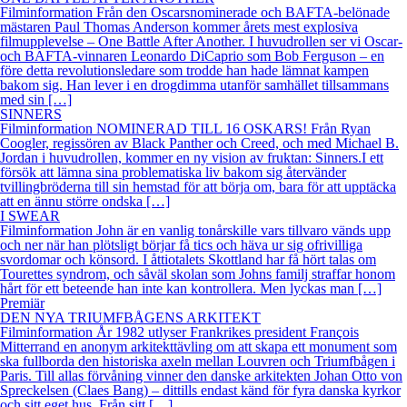
Filminformation Från den Oscarsnominerade och BAFTA-belönade
mästaren Paul Thomas Anderson kommer årets mest explosiva
filmupplevelse – One Battle After Another. I huvudrollen ser vi Oscar-
och BAFTA-vinnaren Leonardo DiCaprio som Bob Ferguson – en
före detta revolutionsledare som trodde han hade lämnat kampen
bakom sig. Han lever i en drogdimma utanför samhället tillsammans
med sin […]
SINNERS
Filminformation NOMINERAD TILL 16 OSKARS! Från Ryan
Coogler, regissören av Black Panther och Creed, och med Michael B.
Jordan i huvudrollen, kommer en ny vision av fruktan: Sinners.I ett
försök att lämna sina problematiska liv bakom sig återvänder
tvillingbröderna till sin hemstad för att börja om, bara för att upptäcka
att en ännu större ondska […]
I SWEAR
Filminformation John är en vanlig tonårskille vars tillvaro vänds upp
och ner när han plötsligt börjar få tics och häva ur sig ofrivilliga
svordomar och könsord. I åttiotalets Skottland har få hört talas om
Tourettes syndrom, och såväl skolan som Johns familj straffar honom
hårt för ett beteende han inte kan kontrollera. Men lyckas man […]
Premiär
DEN NYA TRIUMFBÅGENS ARKITEKT
Filminformation År 1982 utlyser Frankrikes president François
Mitterrand en anonym arkitekttävling om att skapa ett monument som
ska fullborda den historiska axeln mellan Louvren och Triumfbågen i
Paris. Till allas förvåning vinner den danske arkitekten Johan Otto von
Spreckelsen (Claes Bang) – dittills endast känd för fyra danska kyrkor
och sitt eget hus. Från sitt […]