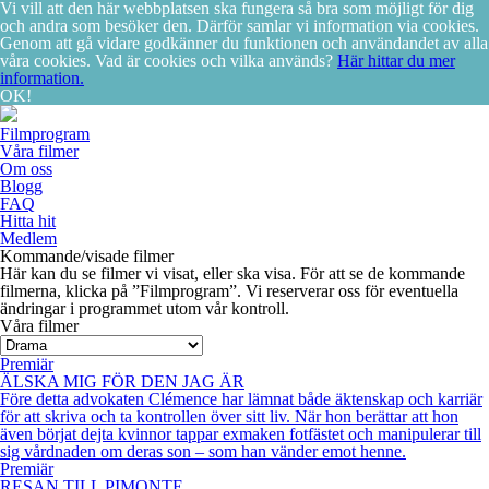
Vi vill att den här webbplatsen ska fungera så bra som möjligt för dig
och andra som besöker den. Därför samlar vi information via cookies.
Genom att gå vidare godkänner du funktionen och användandet av alla
våra cookies. Vad är cookies och vilka används?
Här hittar du mer
information.
OK!
Filmprogram
Våra filmer
Om oss
Blogg
FAQ
Hitta hit
Medlem
Kommande/visade filmer
Här kan du se filmer vi visat, eller ska visa. För att se de kommande
filmerna, klicka på ”Filmprogram”. Vi reserverar oss för eventuella
ändringar i programmet utom vår kontroll.
Våra filmer
Premiär
ÄLSKA MIG FÖR DEN JAG ÄR
Före detta advokaten Clémence har lämnat både äktenskap och karriär
för att skriva och ta kontrollen över sitt liv. När hon berättar att hon
även börjat dejta kvinnor tappar exmaken fotfästet och manipulerar till
sig vårdnaden om deras son – som han vänder emot henne.
Premiär
RESAN TILL PIMONTE