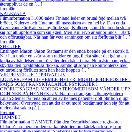
återupplivar de en […]
Premiär
KALEVALA
Filminformation I 1000-talets Finland leder en brutal fejd mellan två
bröder, Kalervo och Untamo, till massakern av en hel by. Den enda
överlevande är Kalervos nyfödde son, Kullervo, som Untamo beslutar
sig för att uppfostra som sin egen. Men Kullervo är annorlunda – stark
och oförutsägbar. När han får veta sanningen om sitt förflutna blir […]
Premiär
SHELTER
Enslingen Mason (Jason Statham) är den enda boende på en skotsk ö.
När han under en svår storm räddar en ung flicka sätter det igång en
kedja av händelser som försätter dem båda i fara. Nu måste han lyckas
skydda den föräldralösa flickan, samtidigt som han konfronteras med
ett turbulent förflutet som han hade hoppats […]
VIE PRIVÉE – ETT PRIVAT LIV
LÖGNER. FAMILJEHEMLIGHETER. MORD? JODIE FOSTER I
PARIS SOM FRANSKTALANDE PSYKIATER I
OFÖRUTSÄGBAR MORDGÅTEKOMEDI SOM VÄNDER UPP
OCH NER PÅ HENNES LIV. När den framgångsrika psykiatern
Lilian Steiner får reda på att en av hennes patienter dött blir hon djupt
bekymrad. Övertygad om att det är ett mord bestämmer hon sig för att
undersöka saken på […]
Premiär
HAMNET
Filminformation HAMNET, från den Oscar®belönade regissören
Chloé Zhao, berättar den starka historien om kärlek och sorg som
inspirerade till skapandet av Shakespeares tidlösa mästerverk,