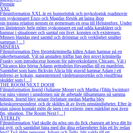
Premiär
XXL
Filminformation XXL är en humoristisk och psykologisk roadmovie
om syskonparet Enzo och Magdas försök att lappa ihop
sin trasiga relation genom en gemensam en resa till Helsingfors. Under
en lågintensiv helg möter syskonparet en rad udda karaktärer och
hamnar i situationer och samtal om livet, konsten och existensen.
Minnen blandas med samtid och drömmar och verklighet smälter
samman […]
MISÉRIA
Filminformation Den förortskriminella killen Adam hamnar på en
säkerhetsanstalt. Väl på anstalten träffar han den grovt kriminella
Franky som introducerar honom för nätverksledaren Chicago. Väl i
Chicagos klor börjar Adams gettodröm förvandlas till en mardröm.
Samtidigt som hans flickvän Alicia blir gravid hamnar Adam i ett
inferno av kokain, gangstermord värdetransportrån och sjusiffriga
skulder som […]
THE ROOM NEXT DOOR
Filminformation Ingrid (Julianne Moore) och Martha (Tilda Swinton)
var nära vänner i ungdomen när de arbetade tillsammans på samma
tidning. Ingrid blev senare författare medan Martha blev
krigskorrespondent, och de skildes åt av livets omständigheter. Efter år
utan någon kontakt möts de igen i en extrem, men märkligt nog även
fin, situation. The Room Next […]
ÅTERLIV
Filminformation Vad skulle du göra om du fick chansen att leva ditt liv
på nytt, och samtidigt bära med dig dina erfarenheter från ett liv redan
levt? Två äldre personer, Juhani och Tellu, blir valda till ett