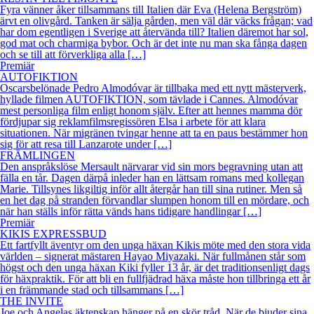
Fyra vänner åker tillsammans till Italien där Eva (Helena Bergström)
ärvt en olivgård. Tanken är sälja gården, men väl där väcks frågan; vad
har dom egentligen i Sverige att återvända till? Italien däremot har sol,
god mat och charmiga bybor. Och är det inte nu man ska fånga dagen
och se till att förverkliga alla […]
Premiär
AUTOFIKTION
Oscarsbelönade Pedro Almodóvar är tillbaka med ett nytt mästerverk,
hyllade filmen AUTOFIKTION, som tävlade i Cannes. Almodóvar
mest personliga film enligt honom själv. Efter att hennes mamma dör
fördjupar sig reklamfilmsregissören Elsa i arbete för att klara
situationen. När migränen tvingar henne att ta en paus bestämmer hon
sig för att resa till Lanzarote under […]
FRÄMLINGEN
Den anspråkslöse Mersault närvarar vid sin mors begravning utan att
fälla en tår. Dagen därpå inleder han en lättsam romans med kollegan
Marie. Tillsynes likgiltig inför allt återgår han till sina rutiner. Men så
en het dag på stranden förvandlar slumpen honom till en mördare, och
när han ställs inför rätta vänds hans tidigare handlingar […]
Premiär
KIKIS EXPRESSBUD
Ett fartfyllt äventyr om den unga häxan Kikis möte med den stora vida
världen – signerat mästaren Hayao Miyazaki. När fullmånen står som
högst och den unga häxan Kiki fyller 13 år, är det traditionsenligt dags
för häxpraktik. För att bli en fullfjädrad häxa måste hon tillbringa ett år
i en främmande stad och tillsammans […]
THE INVITE
Joe och Angelas äktenskap hänger på en skör tråd. När de bjuder sina