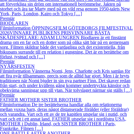
att förverkliga sin dröm om internationell berömmelse. Jakten på
storhet och ära tar Marty med på en vild resa genom 1950-talets New
York, Paris, London, Kairo och Tokyo […]
Premiär
BIODLAREN
Filminformation ÖPPNINGSFILM GÖTEBORGS FILMFESTIVAL
2026VINNARE PUBLIKENS PRISVINNARE BÄSTA
SKÅDESPELARE: ADAM LUNGREN Biodlaren är ett finstämt
drama om en far och en dotter som på olika sätt bär på en gemensam
sorg. Filmen skildrar både det vardagliga och det existentiella, från
bikupans surrande till en relation i gungning. Det är en berättelse om
förlust, tystnad och […]
Premiär
NYÅRSFESTEN
Filminformation Vännerna Nomi, Jens, Charlotte och Kris samlas för
att fira nyår tillsammans, precis som de alltid har gjort. Men i år bryts
traditionen när Nomi bjuder in sin nya partner Finn. Det skaver redan
från start, och under kvällens gång kommer undertryckta känslor och
obekväma sanningar upp till ytan. När tolvslaget närmar sig ställs […]
Premiär
FATHER MOTHER SISTER BROTHER
Filminformation De tre berättelserna handlar alla om relationerna
mellan vuxna barn, deras något distanserade förälder (eller föräldrar)
och varandra. Vart och ett av de tre kapitlen utspelar sig i nutid, och
vart och ett i ett annat land. FATHER utspelar sig i nordöstra USA,
MOTHER i Dublin, Irland, och SISTER BROTHER i Paris,
Frankrike. Filmen […]
ONE BATTLE AFTER ANOTHER