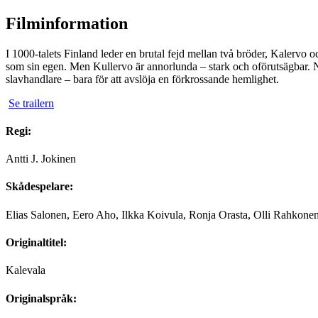
Filminformation
I 1000-talets Finland leder en brutal fejd mellan två bröder, Kalervo
som sin egen. Men Kullervo är annorlunda – stark och oförutsägbar. N
slavhandlare – bara för att avslöja en förkrossande hemlighet.
Se trailern
Regi:
Antti J. Jokinen
Skådespelare:
Elias Salonen, Eero Aho, Ilkka Koivula, Ronja Orasta, Olli Rahkone
Originaltitel:
Kalevala
Originalspråk: