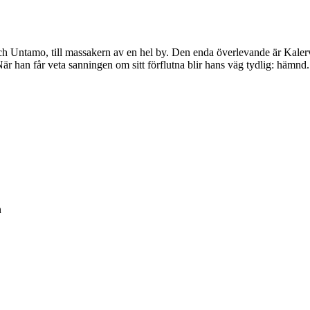
 och Untamo, till massakern av en hel by. Den enda överlevande är Kale
är han får veta sanningen om sitt förflutna blir hans väg tydlig: häm
n