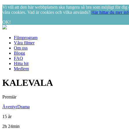
Vi vill att den här webbplatsen ska fungera så bra som möjligt för d
våra cookies. Vad är cookies och vilka används?
Här hittar du mer in
OK!
Filmprogram
Våra filmer
Om oss
Blogg
FAQ
Hitta hit
Medlem
KALEVALA
Premiär
Äventyr
Drama
15 år
2h 24min