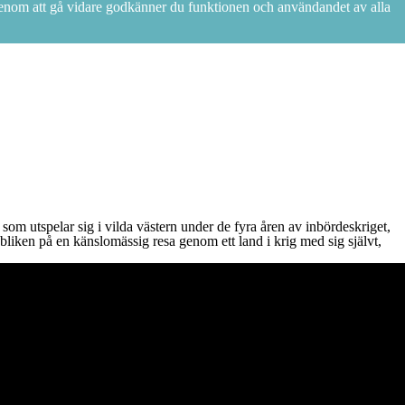
 Genom att gå vidare godkänner du funktionen och användandet av alla
utspelar sig i vilda västern under de fyra åren av inbördeskriget,
bliken på en känslomässig resa genom ett land i krig med sig självt,