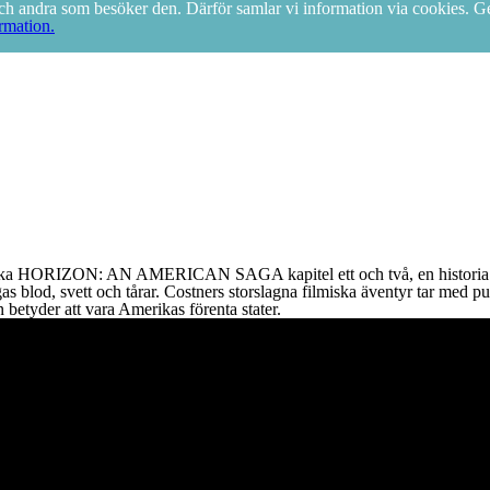
g och andra som besöker den. Därför samlar vi information via cookies.
rmation.
iska HORIZON: AN AMERICAN SAGA kapitel ett och två, en historia som 
 blod, svett och tårar. Costners storslagna filmiska äventyr tar med pu
 betyder att vara Amerikas förenta stater.