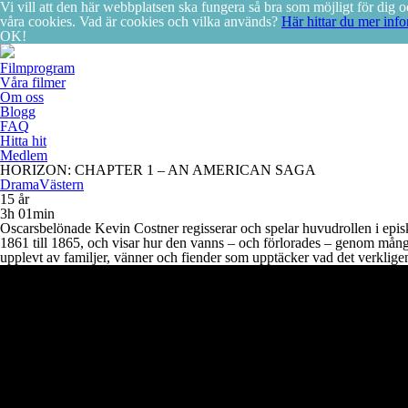
Vi vill att den här webbplatsen ska fungera så bra som möjligt för di
våra cookies. Vad är cookies och vilka används?
Här hittar du mer info
OK!
Filmprogram
Våra filmer
Om oss
Blogg
FAQ
Hitta hit
Medlem
HORIZON: CHAPTER 1 – AN AMERICAN SAGA
Drama
Västern
15 år
3h 01min
Oscarsbelönade Kevin Costner regisserar och spelar huvudrollen i ep
1861 till 1865, och visar hur den vanns – och förlorades – genom mångas
upplevt av familjer, vänner och fiender som upptäcker vad det verkligen