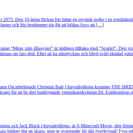
 2075. Den 10-åriga flickan Iris hittar en mystisk pojke i en regnbågsd
 vänner och Iris bestämmer sig för att hjälpa Arco att […]
amat ”Miraï, min lillasyster” är äntligen tillbaka med ”Scarlet”. De
nas sin fars död. Efter att ha misslyckats och blivit svårt skadad vak
amt Oscarbelönade Christian Bale i huvudrollerna kommer THE BRIDE!
 Chicago för att be den banbrytande vetenskapskvinnan Dr. Euphronious a
oa och Jack Black i huvudrollerna, är A Minecraft Movie, den första st
bara hjälper dig att skapa, utan är avgörande för din överlevnad! Fyra u