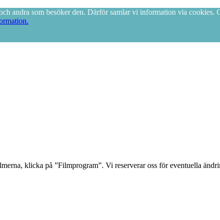
ig och andra som besöker den. Därför samlar vi information via cookies
formation.
filmerna, klicka på ”Filmprogram”. Vi reserverar oss för eventuella ändr