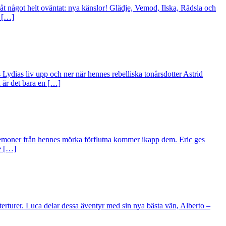
 åt något helt oväntat: nya känslor! Glädje, Vemod, Ilska, Rädsla och
r […]
 Lydias liv upp och ner när hennes rebelliska tonårsdotter Astrid
a är det bara en […]
demoner från hennes mörka förflutna kommer ikapp dem. Eric ges
de […]
erturer. Luca delar dessa äventyr med sin nya bästa vän, Alberto –