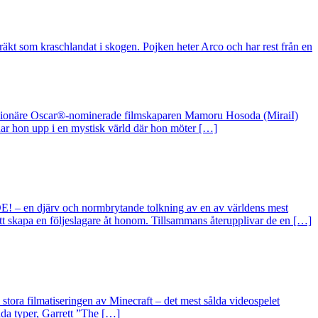
räkt som kraschlandat i skogen. Pojken heter Arco och har rest från en
n visionäre Oscar®-nominerade filmskaparen Mamoru Hosoda (MiraiI)
nar hon upp i en mystisk värld där hon möter […]
 – en djärv och normbrytande tolkning av en av världens mest
tt skapa en följeslagare åt honom. Tillsammans återupplivar de en […]
ora filmatiseringen av Minecraft – det mest sålda videospelet
dda typer, Garrett ”The […]