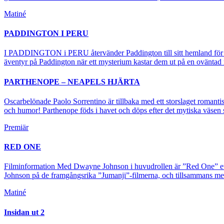
Matiné
PADDINGTON I PERU
I PADDINGTON i PERU återvänder Paddington till sitt hemland för at
äventyr på Paddington när ett mysterium kastar dem ut på en oväntad
PARTHENOPE – NEAPELS HJÄRTA
Oscarbelönade Paolo Sorrentino är tillbaka med ett storslaget romantis
och humor! Parthenope föds i havet och döps efter det mytiska väse
Premiär
RED ONE
Filminformation Med Dwayne Johnson i huvudrollen är ”Red One” ett m
Johnson på de framgångsrika ”Jumanji”-filmerna, och tillsammans med
Matiné
Insidan ut 2