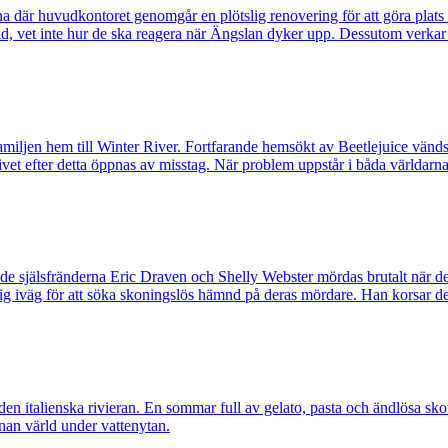
rna där huvudkontoret genomgår en plötslig renovering för att göra plats
id, vet inte hur de ska reagera när Ängslan dyker upp. Dessutom verka
amiljen hem till Winter River. Fortfarande hemsökt av Beetlejuice vänds
ivet efter detta öppnas av misstag. När problem uppstår i båda världarn
nde själsfränderna Eric Draven och Shelly Webster mördas brutalt när 
r sig iväg för att söka skoningslös hämnd på deras mördare. Han korsar 
n italienska rivieran. En sommar full av gelato, pasta och ändlösa skot
nnan värld under vattenytan.