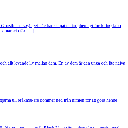
a Ghostbusters-gänget. De har skapat ett topphemligt forskningslabb
s samarbeta för […]
och allt levande liv mellan dem. En av dem är den unga och lite naiva
tjärna till bråkmakare kommer ned från himlen för att göra henne
t för att uppnå sitt mål. Black Manta är starkare än någonsin, med