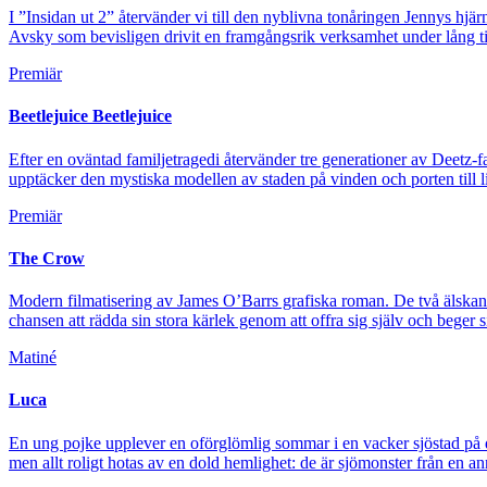
I ”Insidan ut 2” återvänder vi till den nyblivna tonåringen Jennys hjä
Avsky som bevisligen drivit en framgångsrik verksamhet under lång t
Premiär
Beetlejuice Beetlejuice
Efter en oväntad familjetragedi återvänder tre generationer av Deetz-f
upptäcker den mystiska modellen av staden på vinden och porten till l
Premiär
The Crow
Modern filmatisering av James O’Barrs grafiska roman. De två älska
chansen att rädda sin stora kärlek genom att offra sig själv och bege
Matiné
Luca
En ung pojke upplever en oförglömlig sommar i en vacker sjöstad på de
men allt roligt hotas av en dold hemlighet: de är sjömonster från en a