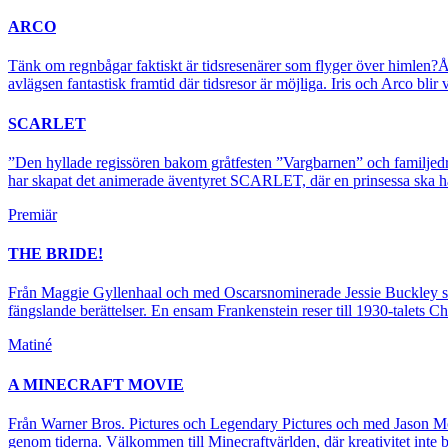
ARCO
Tänk om regnbågar faktiskt är tidsresenärer som flyger över himlen?År
avlägsen fantastisk framtid där tidsresor är möjliga. Iris och Arco blir
SCARLET
”Den hyllade regissören bakom gråtfesten ”Vargbarnen” och familjedr
har skapat det animerade äventyret SCARLET, där en prinsessa ska häm
Premiär
THE BRIDE!
Från Maggie Gyllenhaal och med Oscarsnominerade Jessie Buckley s
fängslande berättelser. En ensam Frankenstein reser till 1930-talets
Matiné
A MINECRAFT MOVIE
Från Warner Bros. Pictures och Legendary Pictures och med Jason Mom
genom tiderna. Välkommen till Minecraftvärlden, där kreativitet inte 