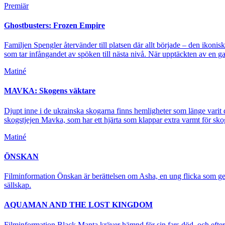
Premiär
Ghostbusters: Frozen Empire
Familjen Spengler återvänder till platsen där allt började – den ikon
som tar infångandet av spöken till nästa nivå. När upptäckten av en 
Matiné
MAVKA: Skogens väktare
Djupt inne i de ukrainska skogarna finns hemligheter som länge varit
skogstjejen Mavka, som har ett hjärta som klappar extra varmt för skog
Matiné
ÖNSKAN
Filminformation Önskan är berättelsen om Asha, en ung flicka som ger
sällskap.
AQUAMAN AND THE LOST KINGDOM
Filminformation Black Manta kräver hämnd för sin fars död, och efter 