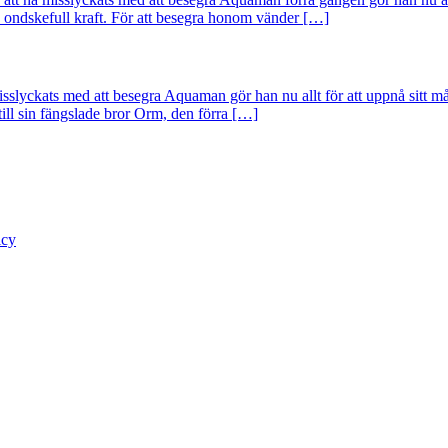
h ondskefull kraft. För att besegra honom vänder […]
misslyckats med att besegra Aquaman gör han nu allt för att uppnå sitt m
till sin fängslade bror Orm, den förra […]
icy