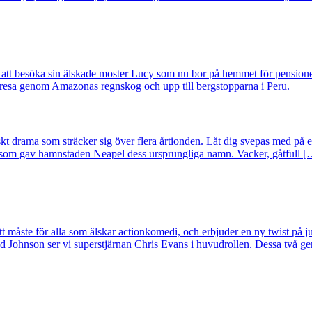
t besöka sin älskade moster Lucy som nu bor på hemmet för pensioner
 resa genom Amazonas regnskog och upp till bergstopparna i Peru.
kt drama som sträcker sig över flera årtionden. Låt dig svepas med på en 
n som gav hamnstaden Neapel dess ursprungliga namn. Vacker, gåtfull [
åste för alla som älskar actionkomedi, och erbjuder en ny twist på jul
 Johnson ser vi superstjärnan Chris Evans i huvudrollen. Dessa två ger