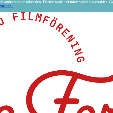
g och andra som besöker den. Därför samlar vi information via cookies.
rmation.