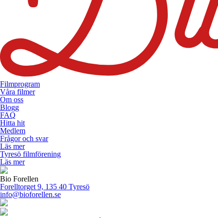
Filmprogram
Våra filmer
Om oss
Blogg
FAQ
Hitta hit
Medlem
Frågor och svar
Läs mer
Tyresö filmförening
Läs mer
Bio Forellen
Forelltorget 9, 135 40 Tyresö
info@bioforellen.se