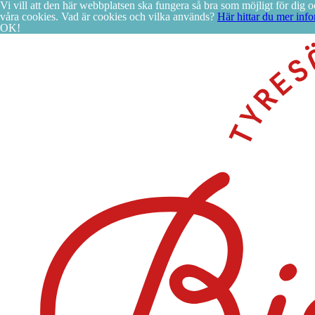
Vi vill att den här webbplatsen ska fungera så bra som möjligt för di
våra cookies. Vad är cookies och vilka används?
Här hittar du mer info
OK!