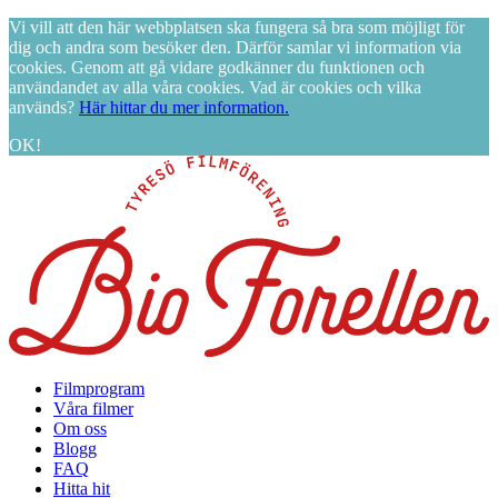
Vi vill att den här webbplatsen ska fungera så bra som möjligt för
dig och andra som besöker den. Därför samlar vi information via
cookies. Genom att gå vidare godkänner du funktionen och
användandet av alla våra cookies. Vad är cookies och vilka
används?
Här hittar du mer information.
OK!
Filmprogram
Våra filmer
Om oss
Blogg
FAQ
Hitta hit