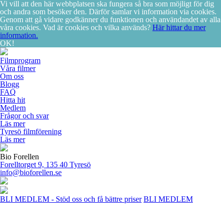
Vi vill att den här webbplatsen ska fungera så bra som möjligt för dig
och andra som besöker den. Därför samlar vi information via cookies.
Genom att gå vidare godkänner du funktionen och användandet av alla
våra cookies. Vad är cookies och vilka används?
Här hittar du mer
information.
OK!
Filmprogram
Våra filmer
Om oss
Blogg
FAQ
Hitta hit
Medlem
Frågor och svar
Läs mer
Tyresö filmförening
Läs mer
Bio Forellen
Forelltorget 9, 135 40 Tyresö
info@bioforellen.se
BLI MEDLEM - Stöd oss och få bättre priser
BLI MEDLEM