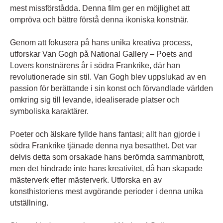
mest missförstådda. Denna film ger en möjlighet att
ompröva och bättre förstå denna ikoniska konstnär.
Genom att fokusera på hans unika kreativa process,
utforskar Van Gogh på National Gallery – Poets and
Lovers konstnärens år i södra Frankrike, där han
revolutionerade sin stil. Van Gogh blev uppslukad av en
passion för berättande i sin konst och förvandlade världen
omkring sig till levande, idealiserade platser och
symboliska karaktärer.
Poeter och älskare fyllde hans fantasi; allt han gjorde i
södra Frankrike tjänade denna nya besatthet. Det var
delvis detta som orsakade hans berömda sammanbrott,
men det hindrade inte hans kreativitet, då han skapade
mästerverk efter mästerverk. Utforska en av
konsthistoriens mest avgörande perioder i denna unika
utställning.