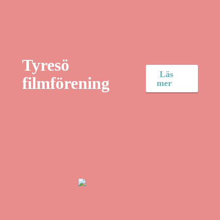
Tyresö
Läs
filmförening
mer