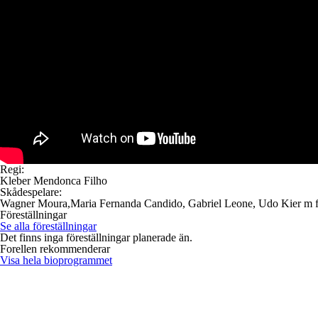
Regi:
Kleber Mendonca Filho
Skådespelare:
Wagner Moura,Maria Fernanda Candido, Gabriel Leone, Udo Kier m f
Föreställningar
Se alla föreställningar
Det finns inga föreställningar planerade än.
Forellen rekommenderar
Visa hela bioprogrammet