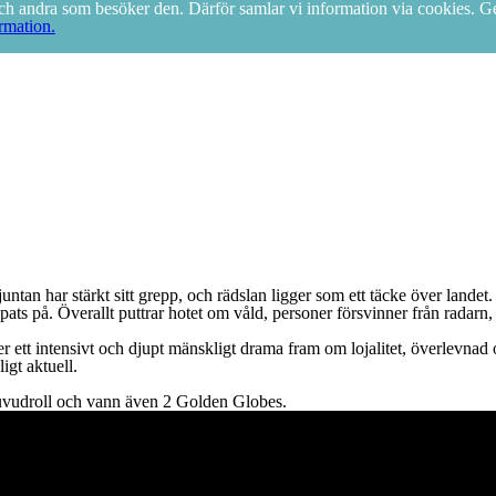
g och andra som besöker den. Därför samlar vi information via cookies.
rmation.
ntan har stärkt sitt grepp, och rädslan ligger som ett täcke över landet.
ats på. Överallt puttrar hotet om våld, personer försvinner från radarn, 
er ett intensivt och djupt mänskligt drama fram om lojalitet, överlevnad
igt aktuell.
huvudroll och vann även 2 Golden Globes.