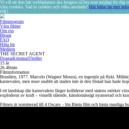
Vi vill att den här webbplatsen ska fungera så bra som möjligt för di
våra cookies. Vad är cookies och vilka används?
Här hittar du mer info
OK!
Filmprogram
Våra filmer
Om oss
Blogg
FAQ
Hitta hit
Medlem
THE SECRET AGENT
Drama
Kriminal
Thriller
15 år
2h 40min
Filminformation
Brasilien, 1977. Marcelo (Wagner Moura), en ingenjör på flykt. Militärju
karnevalen, men inser snabbt att staden inte är den fristad han hade hopp
I ett landskap där karnevalens färger kolliderar med statens mörker väx
exploderar av kraft – visuellt slående, känslomässigt nyanserad och kusl
Filmen är nominerad till 4 Oscars – bla Bästa film och bästa manliga 