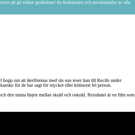
 Genom att gå vidare godkänner du funktionen och användandet av alla
 I hopp om att återförenas med sin son reser han till Recife under
kanske för de har sagt för mycket eller kritiserat fel person.
 och den tunna linjen mellan skuld och oskuld. Resultatet är en film som