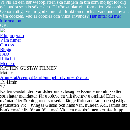
Vi vill att den här webbplatsen ska fungera så bra som möjligt för dig
och andra som besöker den. Därför samlar vi information via cookies.
Genom att gå vidare godkänner du funktionen och användandet av alla
våra cookies. Vad är cookies och vilka används?
Här hittar du mer
information.
OK!
Filmprogram
Våra filmer
Om oss
Blogg
FAQ
Hitta hit
Medlem
KATTEN GUSTAV FILMEN
Matiné
Animerat
Äventyr
Barn
Familjefilm
Komedi
Sv.Tal
1h 41min
7 år
Katten Gustaf, den världsberömda, lasagneälskande inomhuskatten
som hatar måndagar, får uppleva ett vilt äventyr utomhus! Efter en
oväntad återförening med sin sedan länge förlorade far – den sjaskiga
gatukatten Vic – tvingas Gustaf och hans vän, hunden Ådi, lämna sitt
bortklemade liv för att följa med Vic i en riskabel men komisk kupp.