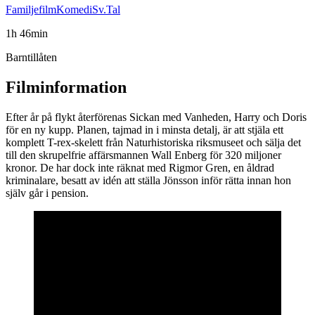
Familjefilm
Komedi
Sv.Tal
1h 46min
Barntillåten
Filminformation
Efter år på flykt återförenas Sickan med Vanheden, Harry och Doris
för en ny kupp. Planen, tajmad in i minsta detalj, är att stjäla ett
komplett T-rex-skelett från Naturhistoriska riksmuseet och sälja det
till den skrupelfrie affärsmannen Wall Enberg för 320 miljoner
kronor. De har dock inte räknat med Rigmor Gren, en åldrad
kriminalare, besatt av idén att ställa Jönsson inför rätta innan hon
själv går i pension.