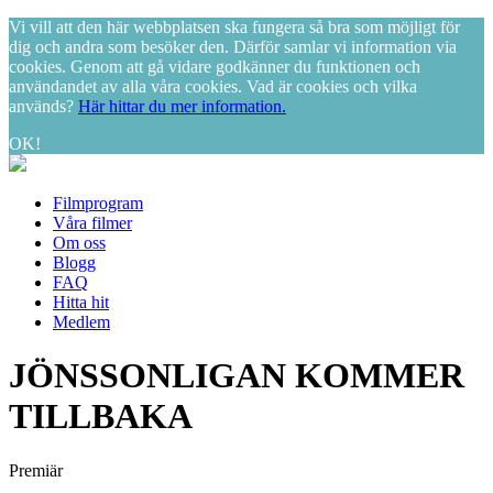
Vi vill att den här webbplatsen ska fungera så bra som möjligt för
dig och andra som besöker den. Därför samlar vi information via
cookies. Genom att gå vidare godkänner du funktionen och
användandet av alla våra cookies. Vad är cookies och vilka
används?
Här hittar du mer information.
OK!
Filmprogram
Våra filmer
Om oss
Blogg
FAQ
Hitta hit
Medlem
JÖNSSONLIGAN KOMMER
TILLBAKA
Premiär