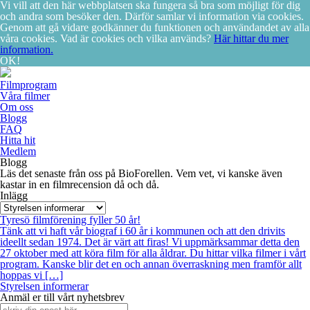
Vi vill att den här webbplatsen ska fungera så bra som möjligt för dig
och andra som besöker den. Därför samlar vi information via cookies.
Genom att gå vidare godkänner du funktionen och användandet av alla
våra cookies. Vad är cookies och vilka används?
Här hittar du mer
information.
OK!
Filmprogram
Våra filmer
Om oss
Blogg
FAQ
Hitta hit
Medlem
Blogg
Läs det senaste från oss på BioForellen. Vem vet, vi kanske även
kastar in en filmrecension då och då.
Inlägg
Tyresö filmförening fyller 50 år!
Tänk att vi haft vår biograf i 60 år i kommunen och att den drivits
ideellt sedan 1974. Det är värt att firas! Vi uppmärksammar detta den
27 oktober med att köra film för alla åldrar. Du hittar vilka filmer i vårt
program. Kanske blir det en och annan överraskning men framför allt
hoppas vi […]
Styrelsen informerar
Anmäl er till vårt nyhetsbrev